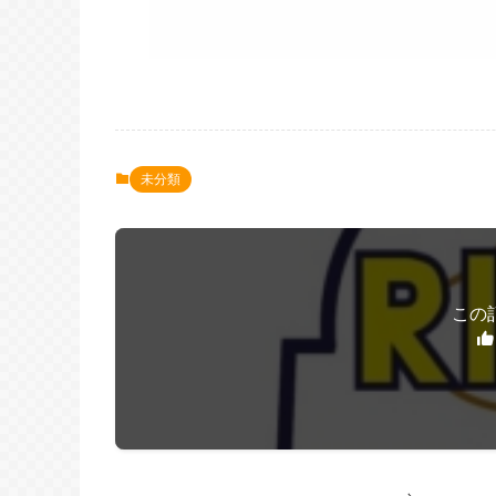
未分類
この