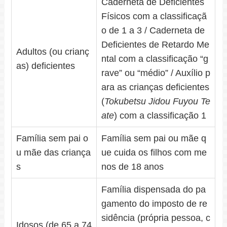
Caderneta de Deficientes
Físicos com a classificaçã
o de 1 a 3 / Caderneta de
Deficientes de Retardo Me
Adultos (ou crianç
ntal com a classificação “g
as) deficientes
rave” ou “médio” / Auxílio p
ara as crianças deficientes
(
Tokubetsu Jidou Fuyou Te
ate
) com a classificação 1
Família sem pai o
Família sem pai ou mãe q
u mãe das criança
ue cuida os filhos com me
s
nos de 18 anos
Família dispensada do pa
gamento do imposto de re
sidência (própria pessoa, c
Idosos (de 65 a 74